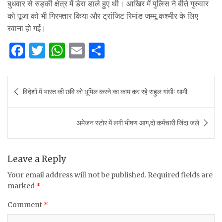
बुधवार से रुड़की क्षेत्र में डेरा डाले हुए थी। आखिर में पुलिस ने बीते गुरुवार
को पूजा को भी गिरफ्तार किया और ट्रांजिट रिमांड जम्मू कश्मीर के लिए
रवाना हो गई।
F
T
W
E
S
a
w
h
m
h
c
it
at
ai
ar
Post
विदेशों में भारत की छवि को धूमिल करने का काम कर रहे राहुल गांधीः धामी
e
te
s
l
e
navigation
b
r
A
अमेजन स्टोर में लगी भीषण आग,दो कर्मचारी जिंदा जले
o
p
o
p
k
Leave a Reply
Your email address will not be published.
Required fields are
marked
*
Comment
*