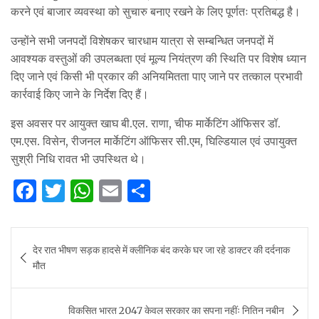
करने एवं बाजार व्यवस्था को सुचारु बनाए रखने के लिए पूर्णतः प्रतिबद्ध है।
उन्होंने सभी जनपदों विशेषकर चारधाम यात्रा से सम्बन्धित जनपदों में
आवश्यक वस्तुओं की उपलब्धता एवं मूल्य नियंत्रण की स्थिति पर विशेष ध्यान
दिए जाने एवं किसी भी प्रकार की अनियमितता पाए जाने पर तत्काल प्रभावी
कार्रवाई किए जाने के निर्देश दिए हैं।
इस अवसर पर आयुक्त खाघ बी.एल. राणा, चीफ मार्केटिंग ऑफिसर डॉ.
एम.एस. विसेन, रीजनल मार्केटिंग ऑफिसर सी.एम, घिल्डियाल एवं उपायुक्त
सुश्री निधि रावत भी उपस्थित थे।
F
T
W
E
S
a
w
h
m
h
c
it
at
ai
ar
Post
देर रात भीषण सड़क हादसे में क्लीनिक बंद करके घर जा रहे डाक्टर की दर्दनाक
e
te
s
l
e
navigation
मौत
b
r
A
o
p
विकसित भारत 2047 केवल सरकार का सपना नहींः नितिन नबीन