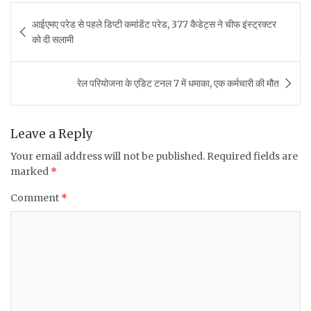
c
it
at
ai
ar
Post
आईएमए परेड से पहले डिप्टी कमांडेंट परेड, 377 कैडेट्स ने चीफ इंस्ट्रक्टर
e
te
s
l
e
navigation
को दी सलामी
b
r
A
o
p
रेल परियोजना के एडिट टनल 7 में धमाका, एक कर्मचारी की मौत
o
p
k
Leave a Reply
Your email address will not be published.
Required fields are
marked
*
Comment
*