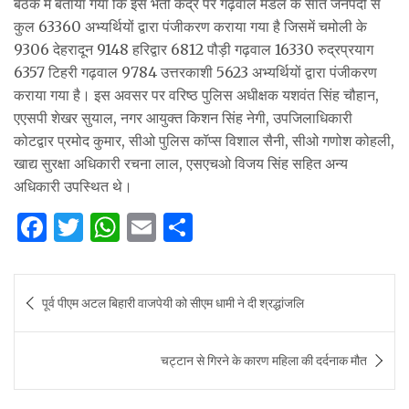
बैठक में बताया गया कि इस भर्ती केंद्र पर गढ़वाल मंडल के सात जनपदों से
कुल 63360 अभ्यर्थियों द्वारा पंजीकरण कराया गया है जिसमें चमोली के
9306 देहरादून 9148 हरिद्वार 6812 पौड़ी गढ़वाल 16330 रुद्रप्रयाग
6357 टिहरी गढ़वाल 9784 उत्तरकाशी 5623 अभ्यर्थियों द्वारा पंजीकरण
कराया गया है। इस अवसर पर वरिष्ठ पुलिस अधीक्षक यशवंत सिंह चौहान,
एएसपी शेखर सुयाल, नगर आयुक्त किशन सिंह नेगी, उपजिलाधिकारी
कोटद्वार प्रमोद कुमार, सीओ पुलिस कॉप्स विशाल सैनी, सीओ गणोश कोहली,
खाद्य सुरक्षा अधिकारी रचना लाल, एसएचओ विजय सिंह सहित अन्य
अधिकारी उपस्थित थे।
F
T
W
E
S
a
w
h
m
h
c
it
at
ai
ar
Post
पूर्व पीएम अटल बिहारी वाजपेयी को सीएम धामी ने दी श्रद्धांजलि
e
te
s
l
e
navigation
b
r
A
चट्टान से गिरने के कारण महिला की दर्दनाक मौत
o
p
o
p