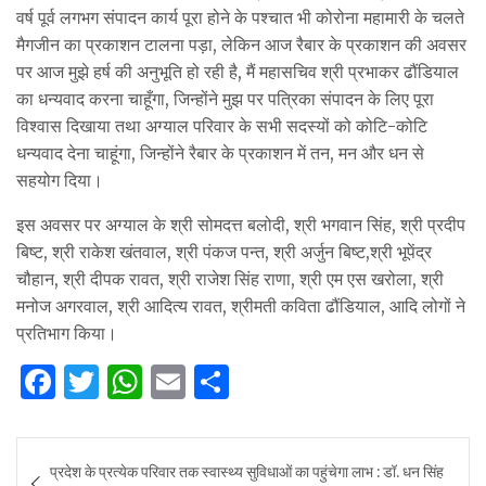
वर्ष पूर्व लगभग संपादन कार्य पूरा होने के पश्चात भी कोरोना महामारी के चलते
मैगजीन का प्रकाशन टालना पड़ा, लेकिन आज रैबार के प्रकाशन की अवसर
पर आज मुझे हर्ष की अनुभूति हो रही है, मैं महासचिव श्री प्रभाकर ढौंडियाल
का धन्यवाद करना चाहूँगा, जिन्होंने मुझ पर पत्रिका संपादन के लिए पूरा
विश्वास दिखाया तथा अग्याल परिवार के सभी सदस्यों को कोटि-कोटि
धन्यवाद देना चाहूंगा, जिन्होंने रैबार के प्रकाशन में तन, मन और धन से
सहयोग दिया।
इस अवसर पर अग्याल के श्री सोमदत्त बलोदी, श्री भगवान सिंह, श्री प्रदीप
बिष्ट, श्री राकेश खंतवाल, श्री पंकज पन्त, श्री अर्जुन बिष्ट,श्री भूपेंद्र
चौहान, श्री दीपक रावत, श्री राजेश सिंह राणा, श्री एम एस खरोला, श्री
मनोज अगरवाल, श्री आदित्य रावत, श्रीमती कविता ढौंडियाल, आदि लोगों ने
प्रतिभाग किया।
F
T
W
E
S
a
w
h
m
h
c
it
at
ai
ar
Post
प्रदेश के प्रत्येक परिवार तक स्वास्थ्य सुविधाओं का पहुंचेगा लाभ : डॉ. धन सिंह
e
te
s
l
e