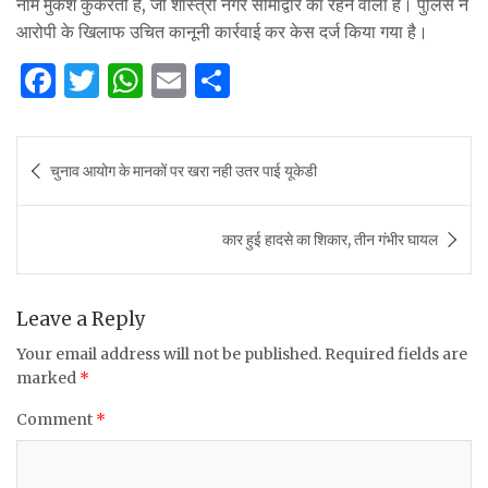
नाम मुकेश कुकरेती है, जो शास्त्री नगर सीमाद्वार का रहने वाला है। पुलिस ने
आरोपी के खिलाफ उचित कानूनी कार्रवाई कर केस दर्ज किया गया है।
F
T
W
E
S
a
w
h
m
h
c
it
at
ai
ar
Post
चुनाव आयोग के मानकों पर खरा नही उतर पाई यूकेडी
e
te
s
l
e
navigation
b
r
A
कार हुई हादसे का शिकार, तीन गंभीर घायल
o
p
o
p
k
Leave a Reply
Your email address will not be published.
Required fields are
marked
*
Comment
*