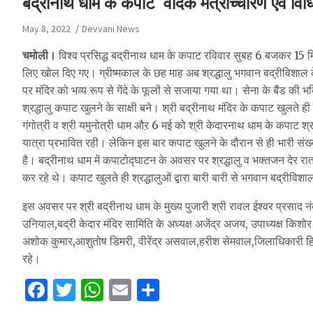
बद्रीनाथ धाम के कपाट वैदिक मंत्रोच्चारण एवं विधि
May 8, 2022
Devvani News
चमोली।
विश्व प्रसिद्ध बद्रीनाथ धाम के कपाट रविवार सुबह 6 बजकर 15 मिनट
लिए खोल दिए गए। ग्रीष्मकाल के छह माह अब श्रद्धालु भगवान बद्रीविशाल के
पर मंदिर को भव्य रूप से गेंदे के फूलों से सजाया गया था। सेना के बैंड की
श्रद्धालु कपाट खुलने के साक्षी बने। श्री बद्रीनाथ मंदिर के कपाट खुलते ह
गंगोत्री व श्री यमुनोत्री धाम औऱ 6 मई को श्री केदारनाथ धाम के कपाट श्
यात्रा प्रभावित रही। लेकिन इस बार कपाट खुलने के दौरान से ही भारी संख्या
है। बद्रीनाथ धाम में कपाटोद्घाटन के अवसर पर श्रद्धालु व भक्तजन देर रा
कर रहे थे। कपाट खुलते ही श्रद्धालुओं द्वारा बारी बारी से भगवान बद्रीविशा
इस अवसर पर श्री बद्रीनाथ धाम के मुख्य पुजारी श्री रावल ईश्वर प्रसाद नं
उनियाल,बद्री केदार मंदिर सामिति के अध्यक्ष अजेंद्र अजय, उपाध्यक्ष किशोर प
अशोक कुमार,आशुतोष डिमरी, वीरेंद्र असवाल,हरीश सेमवाल,जिलाधिकारी हिमांशु
रहे।
F
T
W
E
S
a
w
h
m
h