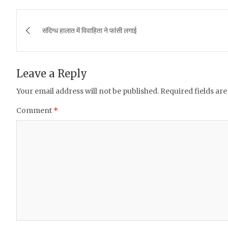
c
it
at
ai
ar
Post
e
te
s
l
e
संदिग्ध हालात में विवाहिता ने फांसी लगाई
navigation
b
r
A
o
p
Leave a Reply
o
p
Your email address will not be published.
Required fields ar
k
Comment
*