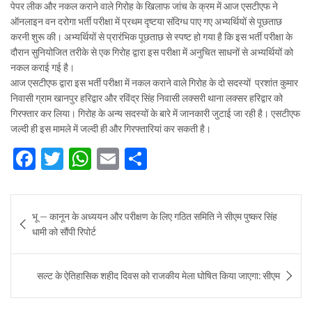
पेपर लीक और नकल कराने वाले गिरोह के खिलाफ जांच के क्रम में आज एसटीएफ ने
ऑनलाइन वन दरोगा भर्ती परीक्षा में प्रथम दृष्टया संदिग्ध पाए गए अभ्यर्थियों से पूछताछ
करनी शुरू की। अभ्यर्थियों से प्रारंभिक पूछताछ से स्पष्ट हो गया है कि इस भर्ती परीक्षा के
दौरान सुनियोजित तरीके से एक गिरोह द्वारा इस परीक्षा में अनुचित साधनों से अभ्यर्थियों को
नकल कराई गई है।
आज एसटीएफ द्वारा इस भर्ती परीक्षा में नकल कराने वाले गिरोह के दो सदस्यों प्रशांत कुमार
निवासी ग्राम खानपुर हरिद्वार और रविंद्र सिंह निवासी लक्सरी थाना लक्सर हरिद्वार को
गिरफ्तार कर लिया। गिरोह के अन्य सदस्यों के बारे में जानकारी जुटाई जा रही है। एसटीएफ
जल्दी ही इस मामले में जल्दी ही और गिरफ्तारियां कर सकती है।
F
T
W
E
S
a
w
h
m
h
c
it
at
ai
ar
Post
भू – कानून के अध्ययन और परीक्षण के लिए गठित समिति ने सीएम पुष्कर सिंह
e
te
s
l
e
navigation
धामी को सौंपी रिपोर्ट
b
r
A
o
p
सल्ट के ऐतिहासिक शहीद दिवस को राजकीय मेला घोषित किया जाएगा: सीएम
o
p