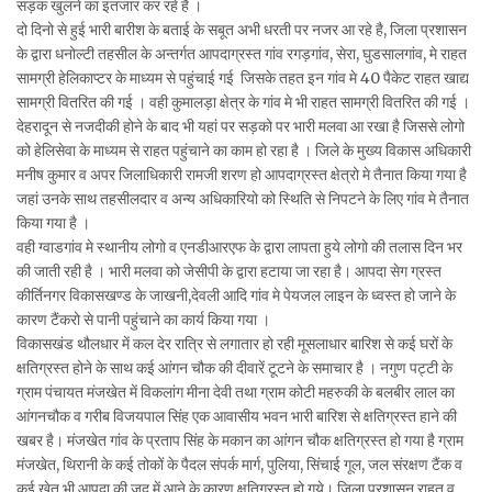
सड़क खुलने का इंतजार कर रहे है ।
दो दिनो से हुई भारी बारीश के बताई के सबूत अभी धरती पर नजर आ रहे है, जिला प्रशासन
के द्वारा धनोल्टी तहसील के अन्तर्गत आपदाग्रस्त गांव रगड़गांव, सेरा, घुडसालगांव, मे राहत
सामग्री हेलिकाप्टर के माध्यम से पहुंचाई गई जिसके तहत इन गांव मे 40 पैकेट राहत खाद्य
सामग्री वितरित की गई । वही कुमालड़ा क्षेत्र के गांव मे भी राहत सामग्री वितरित की गई ।
देहरादून से नजदीकी होने के बाद भी यहां पर सड़को पर भारी मलवा आ रखा है जिससे लोगो
को हेलिसेवा के माध्यम से राहत पहुंचाने का काम हो रहा है । जिले के मुख्य विकास अधिकारी
मनीष कुमार व अपर जिलाधिकारी रामजी शरण हो आपदाग्रस्त क्षेत्रो मे तैनात किया गया है
जहां उनके साथ तहसीलदार व अन्य अधिकारियो को स्थिति से निपटने के लिए गांव मे तैनात
किया गया है ।
वही ग्वाडगांव मे स्थानीय लोगो व एनडीआरएफ के द्वारा लापता हुये लोगो की तलास दिन भर
की जाती रही है । भारी मलवा को जेसीपी के द्वारा हटाया जा रहा है। आपदा सेग ग्रस्त
कीर्तिनगर विकासखण्ड के जाखनी,देवली आदि गांव मे पेयजल लाइन के ध्वस्त हो जाने के
कारण टैंकरो से पानी पहुंचाने का कार्य किया गया ।
विकासखंड थौलधार में कल देर रात्रि से लगातार हो रही मूसलाधार बारिश से कई घरों के
क्षतिग्रस्त होने के साथ कई आंगन चौक की दीवारें टूटने के समाचार है । नगुण पट्टी के
ग्राम पंचायत मंजखेत में विकलांग मीना देवी तथा ग्राम कोटी महरुकी के बलबीर लाल का
आंगनचौक व गरीब विजयपाल सिंह एक आवासीय भवन भारी बारिश से क्षतिग्रस्त हाने की
खबर है। मंजखेत गांव के प्रताप सिंह के मकान का आंगन चौक क्षतिग्रस्त हो गया है ग्राम
मंजखेत, थिरानी के कई तोकों के पैदल संपर्क मार्ग, पुलिया, सिंचाई गूल, जल संरक्षण टैंक व
कई खेत भी आपदा की जद में आने के कारण क्षतिग्रस्त हो गये। जिला प्रशासन राहत व