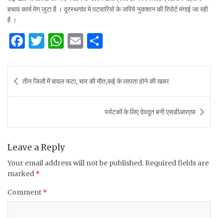
बचाव कार्य मेग जुटा है । दूरस्थगांव मे पटवारियो के जरिये नुकशान की रिपोर्ट मंगाई जा रही
है ।
F
T
W
E
S
a
w
h
m
h
c
it
at
ai
ar
Post
तीन जिलों में बादल फटा, चार की मौत,कई के लापता होने की खबर
e
te
s
l
e
navigation
b
r
A
पर्यटकों के लिए देवदूत बनी एसडीआरएफ
o
p
o
p
k
Leave a Reply
Your email address will not be published.
Required fields are
marked
*
Comment
*