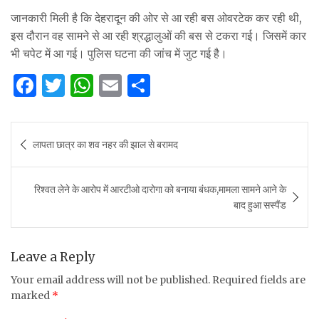
जानकारी मिली है कि देहरादून की ओर से आ रही बस ओवरटेक कर रही थी,
इस दौरान वह सामने से आ रही श्रद्धालुओं की बस से टकरा गई। जिसमें कार
भी चपेट में आ गई। पुलिस घटना की जांच में जुट गई है।
F
T
W
E
S
a
w
h
m
h
c
it
at
ai
ar
Post
लापता छात्र का शव नहर की झाल से बरामद
e
te
s
l
e
navigation
b
r
A
रिश्वत लेने के आरोप में आरटीओ दारोगा को बनाया बंधक,मामला सामने आने के
o
p
बाद हुआ सस्पैंड
o
p
k
Leave a Reply
Your email address will not be published.
Required fields are
marked
*