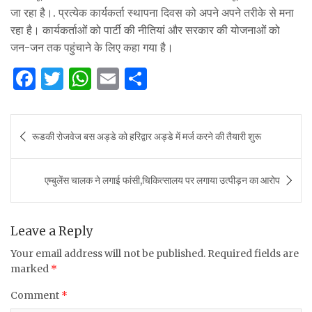
जा रहा है।. प्रत्येक कार्यकर्ता स्थापना दिवस को अपने अपने तरीके से मना
रहा है। कार्यकर्ताओं को पार्टी की नीतियां और सरकार की योजनाओं को
जन-जन तक पहुंचाने के लिए कहा गया है।
F
T
W
E
S
a
w
h
m
h
c
it
at
ai
ar
Post
रूडकी रोजवेज बस अड्डे को हरिद्वार अड्डे में मर्ज करने की तैयारी शुरू
e
te
s
l
e
navigation
b
r
A
एम्बुलेंस चालक ने लगाई फांसी,चिकित्सालय पर लगाया उत्पीड़न का आरोप
o
p
o
p
k
Leave a Reply
Your email address will not be published.
Required fields are
marked
*
Comment
*