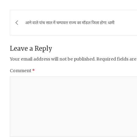
a
w
h
m
h
c
it
at
ai
ar
Post
e
te
s
l
e
आने वाले पांच साल में चम्पावत राज्य का मॉडल जिला होगा: धामी
navigation
b
r
A
o
p
Leave a Reply
o
p
Your email address will not be published.
Required fields ar
k
Comment
*