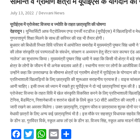
सीमान्त व ग्रामीण क्षेत्रों में यूपीईएस के योगदान क
July 13, 2022
Devvani News
यूपीईएस में प्रोजेक्ट विजया व ज्योति के तहत छात्रवृत्ति की घोषणा
देहरादून।
यूनिवर्सिटी आफ पैट्रोलियम एण्ड एनर्जी स्टडीज (यूपीईएस) में खिलाड़ियों व मेधा
गुणवत्तापूर्ण शिक्षा मिलने के साथ ही करियर की राह भी तैयार होगी।
बुधवार को बिधोली स्थित विवि परिसर में आयोजित समारोह में मुख्यमंत्री पुष्कर सिंह धामी ने 
की लोक संस्कृति एवं परम्पराओं के संवर्धन, संरक्षण व अध्ययन हेतु सेंटर फार कल्चर एंड आर्ट
नालेज’ का शुभारम्भ किया। मुख्यमंत्री पुष्कर सिंह धामी ने कहा कि किसी भी क्षेत्र में बड़े 
क्षेत्र के लोगों के जीवन में भी अनेक बदलाव आते हैं। स्थानीय स्तर पर लोगों के आजीविका क
उन्होंने कहा कि उत्तराखण्ड के सीमान्त क्षेत्रों एवं ग्रामीण क्षेत्रों में यूपीईएस के योगदान 
प्रतिभाशाली खिलाड़ियों के लिए छात्रवृति की शुरूआत सराहनीय प्रयास है। वाइस चांसलर डा. 
आनी चाहिए। इसी तथ्य को ध्यान में रखते हुए यूपीईएस ने दो नई छात्रवृत्तियां शुरू की है।
प्रोजेक्ट विजया के तहत विवि में खेल संस्कृति विकसित करने के लिए प्रतिभाशाली खिलाड़ि
टेनिस, बैडमिंटन, निशानेबाजी व शतरंज खेलों के लिये कुल 50 सीटें आवंटित की जाएगी। वहीं
जारी रखने का अवसर मिलेगा। उक्त छात्रवृत्ति, टय़ूशन फीस व छात्रावास शुल्क दोनों पर प्
मेधावी छात्रों के लिए अन्य कई छात्रवृत्तियं भी है। इस मौके पर सहसपुर विधायक सहदेव सि
के डीन डा. गुरविंदर विर्क, स्कूल आफ लॉ एवं के डीन डा. विजय सिंह, स्कूल आफ माडर्न मीड
F
T
W
E
S