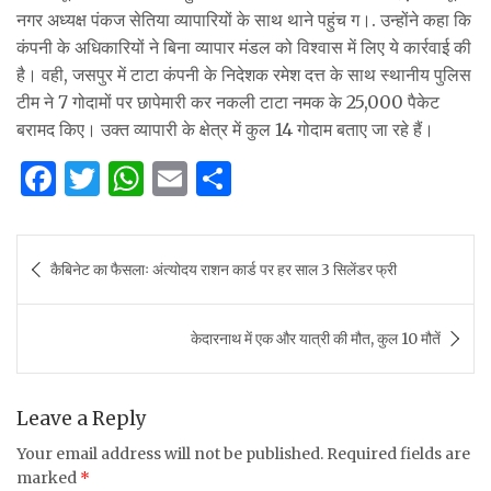
नगर अध्यक्ष पंकज सेतिया व्यापारियों के साथ थाने पहुंच ग।. उन्होंने कहा कि
कंपनी के अधिकारियों ने बिना व्यापार मंडल को विश्वास में लिए ये कार्रवाई की
है। वही, जसपुर में टाटा कंपनी के निदेशक रमेश दत्त के साथ स्थानीय पुलिस
टीम ने 7 गोदामों पर छापेमारी कर नकली टाटा नमक के 25,000 पैकेट
बरामद किए। उक्त व्यापारी के क्षेत्र में कुल 14 गोदाम बताए जा रहे हैं।
F
T
W
E
S
a
w
h
m
h
c
it
at
ai
ar
Post
कैबिनेट का फैसलाः अंत्योदय राशन कार्ड पर हर साल 3 सिलेंडर फ्री
e
te
s
l
e
navigation
b
r
A
केदारनाथ में एक और यात्री की मौत, कुल 10 मौतें
o
p
o
p
k
Leave a Reply
Your email address will not be published.
Required fields are
marked
*