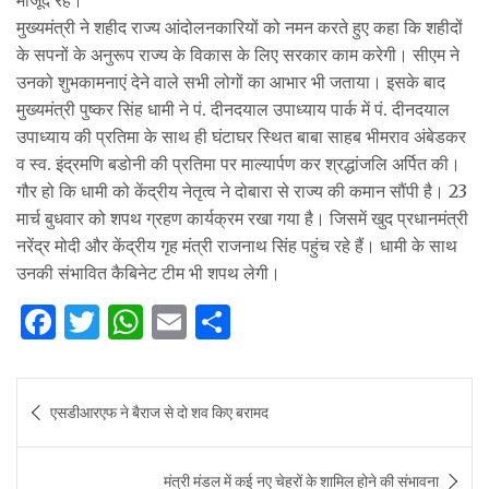
मुख्यमंत्री ने शहीद राज्य आंदोलनकारियों को नमन करते हुए कहा कि शहीदों
के सपनों के अनुरूप राज्य के विकास के लिए सरकार काम करेगी। सीएम ने
उनको शुभकामनाएं देने वाले सभी लोगों का आभार भी जताया। इसके बाद
मुख्यमंत्री पुष्कर सिंह धामी ने पं. दीनदयाल उपाध्याय पार्क में पं. दीनदयाल
उपाध्याय की प्रतिमा के साथ ही घंटाघर स्थित बाबा साहब भीमराव अंबेडकर
व स्व. इंद्रमणि बडोनी की प्रतिमा पर माल्यार्पण कर श्रद्धांजलि अर्पित की।
गौर हो कि धामी को केंद्रीय नेतृत्व ने दोबारा से राज्य की कमान सौंपी है। 23
मार्च बुधवार को शपथ ग्रहण कार्यक्रम रखा गया है। जिसमें खुद प्रधानमंत्री
नरेंद्र मोदी और केंद्रीय गृह मंत्री राजनाथ सिंह पहुंच रहे हैं। धामी के साथ
उनकी संभावित कैबिनेट टीम भी शपथ लेगी।
F
T
W
E
S
a
w
h
m
h
c
it
at
ai
ar
Post
एसडीआरएफ ने बैराज से दो शव किए बरामद
e
te
s
l
e
navigation
b
r
A
मंत्री मंडल में कई नए चेहरों के शामिल होने की संभावना