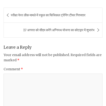
a
w
h
m
h
c
it
at
ai
ar
Post
परीक्षा पेपर लीक मामले में स्कूल का फिजिकल ट्रेनिंग टीचर गिरफ्तार
e
te
s
l
e
navigation
b
r
A
17 अगस्त को सीएम करेंगे अग्निपथ योजना का कोटद्वार में शुभारंभ
o
p
o
p
k
Leave a Reply
Your email address will not be published.
Required fields are
marked
*
Comment
*