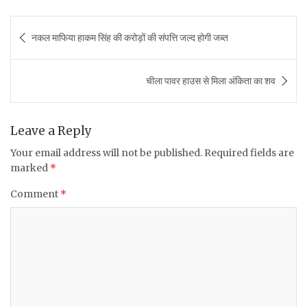
a
w
h
m
h
c
it
at
ai
ar
Post
नकल माफिया हाकम सिंह की करोड़ों की संपत्ति जल्द होगी जब्त
e
te
s
l
e
navigation
b
r
A
चीला पावर हाउस से मिला अंकिता का शव
o
p
o
p
k
Leave a Reply
Your email address will not be published.
Required fields are
marked
*
Comment
*