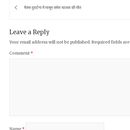
Post
e
te
s
l
e
मैक्स दुघर्टना में मासूम समेत चालक की मौत
navigation
b
r
A
o
p
Leave a Reply
o
p
Your email address will not be published.
Required fields ar
k
Comment
*
Name
*