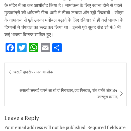
के मंदिर में जा कर आशीर्वाद लिया है। नामांकन के लिए रवाना होने से पहले
मुख्यमंत्री की धर्मपत्नी गीता धामी ने टीका लगाया और दही खिलायी। सीएम
के नामांकन से पूर्व उनका मनोबल बढ़ाने के लिए रविवार से ही कई भाजपा के
दिग्गजों ने चंपावत का रूख कर लिया था। इससे पूर्व सुबह रोड शो मंे भी
कई भाजपा दिग्गज शामिल हुए।
F
T
W
E
S
a
w
h
m
h
c
it
at
ai
ar
Post
थराली हादसे पर जताया शोक
e
te
s
l
e
navigation
b
r
A
असलहे सप्लाई करने आ रहे दो गिरफ्तार, एक पिस्टल, पांच तमंचे और 84
o
p
कारतूस बरामद
o
p
k
Leave a Reply
Your email address will not be published.
Required fields are