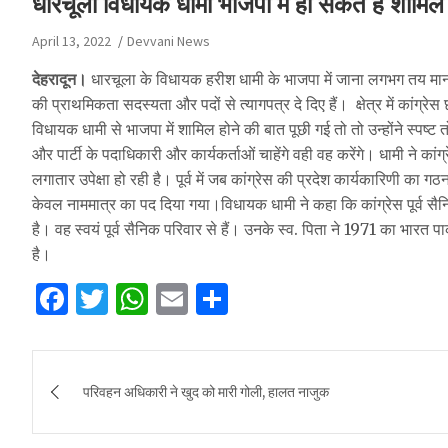
धारचूला विधायक धामी भाजपा में हो सकते हैं शामिल
April 13, 2022
Devvani News
देहरादून।
धारचूला के विधायक हरीश धामी के भाजपा में जाना लगभग तय माना ज
की प्राथमिकता सदस्यता और पदों से त्यागपत्र दे दिए हैं। क्षेत्र में कांग्र
विधायक धामी से भाजपा में शामिल होने की बात पूछी गई तो तो उन्होंने स्प
और पार्टी के पदाधिकारी और कार्यकर्ताओं चाहेंगे वही वह करेंगे। धामी ने कां
लगातार उपेक्षा हो रही है। पूर्व में जब कांग्रेस की प्रदेश कार्यकारिणी का ग
केवल नाममात्र का पद दिया गया।विधायक धामी ने कहा कि कांग्रेस पूर्व सै
है। वह स्वयं पूर्व सैनिक परिवार से हैं। उनके स्व. पिता ने 1971 का भारत पाक
है।
F
T
W
E
S
a
w
h
m
h
c
it
at
ai
ar
Post
e
te
s
l
e
परिवहन अधिकारी ने खुद को मारी गोली, हालत नाजुक
navigation
b
r
A