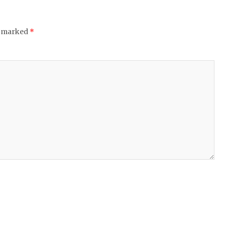
e marked
*