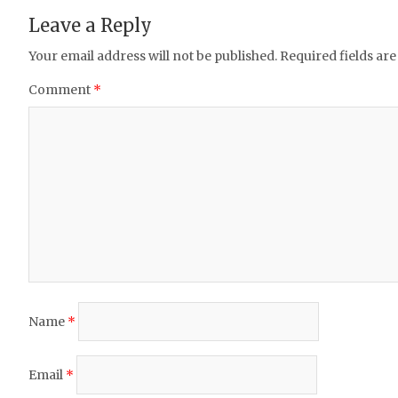
o
p
Leave a Reply
o
p
Your email address will not be published.
Required fields ar
k
Comment
*
Name
*
Email
*