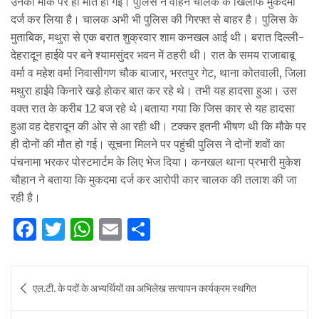
उनकी मौके पर ही मौत हो गई। पुलिस ने वाहन चालक के खिलाफ मुकदमा
दर्ज कर लिया है। चालक अभी भी पुलिस की गिरफ्त से बाहर है। पुलिस के
मुताबिक, मथुरा से एक बरात शुक्रवार शाम कनखल आई थी। बरात दिल्ली-
देहरादून हाईवे पर बने श्यामसुंदर भवन में ठहरी थी। रात के समय राजाबाबू
वर्मा व महेश वर्मा निवासीगण चौक बाजार, भरतपुर गेट, थाना कोतवाली, जिला
मथुरा हाईवे किनारे खड़े होकर बात कर रहे थे। तभी यह हादसा हुआ। उस
वक्‍त रात के करीब 12 बज रहे थे।बताया गया क‍ि जिस कार से यह हादसा
हुआ वह देहरादून की ओर से आ रही थी। टक्‍कर इतनी भीषण थी क‍ि मौके पर
ही दोनों की मौत हो गई। सूचना मिलने पर पहुंची पुलिस ने दोनों शवों का
पंचनामा भरकर पोस्टमार्टम के लिए भेज दिया। कनखल थाना प्रभारी मुकेश
चौहान ने बताया क‌ि मुकदमा दर्ज कर आरोपी कार चालक की तलाश की जा
रही है।
F
T
W
E
S
a
w
h
m
h
c
it
at
ai
ar
Post
एल.टी. के पदों के अभ्यर्थियों का अभिलेख सत्यापन कार्यक्रम स्थगित
e
te
s
l
e
navigation