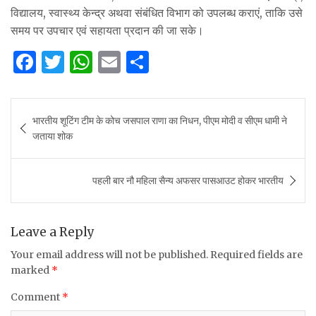
विद्यालय, स्वास्थ्य केन्द्र अथवा संबंधित विभाग को उपलब्ध कराएं, ताकि उसे
समय पर उपचार एवं सहायता प्रदान की जा सके।
F
T
W
E
S
a
w
h
m
h
c
it
at
ai
ar
Post
भारतीय शूटिंग टीम के कोच जसपाल राणा का निधन, पीएम मोदी व सीएम धामी ने
e
te
s
l
e
navigation
जताया शोक
b
r
A
o
p
पहली बार नौ महिला सैन्य अफसर पासआउट होकर भारतीय
o
p
k
Leave a Reply
Your email address will not be published.
Required fields are
marked
*
Comment
*