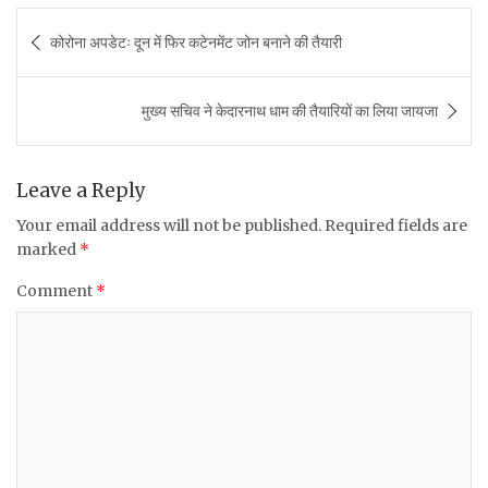
c
it
at
ai
ar
Post
कोरोना अपडेटः दून में फिर कटेनमेंट जोन बनाने की तैयारी
e
te
s
l
e
navigation
b
r
A
मुख्य सचिव ने केदारनाथ धाम की तैयारियों का लिया जायजा
o
p
o
p
k
Leave a Reply
Your email address will not be published.
Required fields are
marked
*
Comment
*