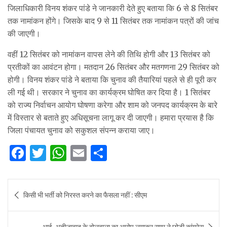
जिलाधिकारी विनय शंकर पांडे ने जानकारी देते हुए बताया कि 6 से 8 सितंबर
तक नामांकन होंगे। जिसके बाद 9 से 11 सितंबर तक नामांकन पत्रों की जांच
की जाएगी।
वहीं 12 सितंबर को नामांकन वापस लेने की तिथि होगी और 13 सितंबर को
प्रतीकों का आवंटन होगा। मतदान 26 सितंबर और मतगणना 29 सितंबर को
होगी। विनय शंकर पांडे ने बताया कि चुनाव की तैयारियां पहले से ही पूरी कर
ली गई थी। सरकार ने चुनाव का कार्यक्रम घोषित कर दिया है। 1 सितंबर
को राज्य निर्वाचन आयोग घोषणा करेगा और शाम को जनपद कार्यक्रम के बारे
में विस्तार से बताते हुए अधिसूचना लागू कर दी जाएगी। हमारा प्रयास है कि
जिला पंचायत चुनाव को सकुशल संपन्न कराया जाए।
F
T
W
E
S
a
w
h
m
h
c
it
at
ai
ar
Post
किसी भी भर्ती को निरस्त करने का फैसला नहीं : सीएम
e
te
s
l
e
navigation
b
r
A
भाई-भतीजावाद के बोलबाला का आरोप लगाकर राणा ने छोड़ी कांग्रेस