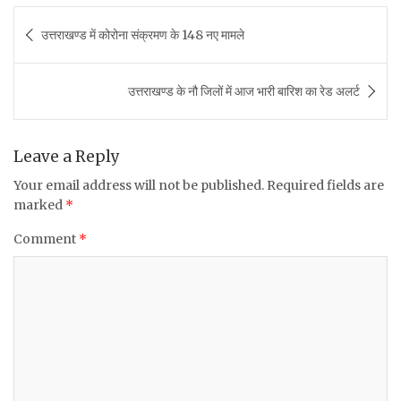
c
it
at
ai
ar
Post
उत्तराखण्ड में कोरोना संक्रमण के 148 नए मामले
e
te
s
l
e
navigation
b
r
A
उत्तराखण्ड के नौ जिलों में आज भारी बारिश का रेड अलर्ट
o
p
o
p
k
Leave a Reply
Your email address will not be published.
Required fields are
marked
*
Comment
*