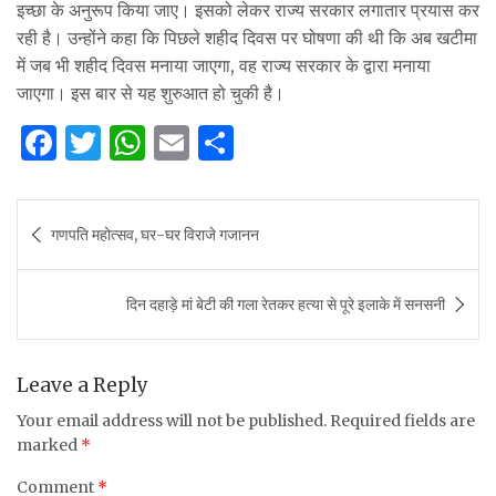
इच्छा के अनुरूप किया जाए। इसको लेकर राज्य सरकार लगातार प्रयास कर
रही है। उन्होंने कहा कि पिछले शहीद दिवस पर घोषणा की थी कि अब खटीमा
में जब भी शहीद दिवस मनाया जाएगा, वह राज्य सरकार के द्वारा मनाया
जाएगा। इस बार से यह शुरुआत हो चुकी है।
F
T
W
E
S
a
w
h
m
h
c
it
at
ai
ar
Post
गणपति महोत्सव, घर-घर विराजे गजानन
e
te
s
l
e
navigation
b
r
A
दिन दहाड़े मां बेटी की गला रेतकर हत्या से पूरे इलाके में सनसनी
o
p
o
p
k
Leave a Reply
Your email address will not be published.
Required fields are
marked
*
Comment
*