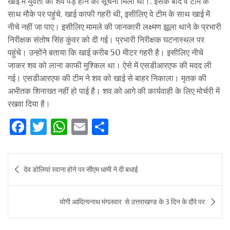
खाई में युवती का शव पड़े होने की सूचना मिली थी।. इसके बाद वे टीम के
साथ मौके पर पहुंचे. खाई काफी गहरी थी, इसीलिए वे टीम के साथ खाई में
नीचे नहीं जा पाए। इसीलिए मामले की जानकारी लक्ष्मण झूला थाने के प्रभारी
निरीक्षक संतोष सिंह कुंवर को दी गई। प्रभारी निरीक्षक घटनास्थल पर
पहुंचे। उन्होंने बताया कि खाई करीब 50 मीटर गहरी है। इसीलिए नीचे
जाकर शव को लाना काफी मुश्किल था। ऐसे में एसडीआरएफ की मदद ली
गई। एसडीआरएफ की टीम ने शव को खाई से बाहर निकाला। मृतक की
अभीतक शिनाख्त नहीं हो पाई है। शव को आगे की कार्यवाही के लिए मोर्चरी में
रखवा दिया है।
F
T
W
E
S
a
w
h
m
h
c
it
at
ai
ar
Post
देव डोलियां रवाना होने पर सीएम धामी ने दी बधाई
e
te
s
l
e
navigation
b
r
A
योगी आदित्यनाथ मंगलवार से उत्तराखण्ड के 3 दिन के दौरे पर
o
p
o
p