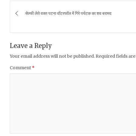
c
it
at
ai
ar
Post
e
te
s
l
e
सेल्फी लेते वक्त पटना वॉटरफॉल में गिरे पर्यटक का शव बरामद
navigation
b
r
A
o
p
o
p
Leave a Reply
k
Your email address will not be published.
Required fields ar
Comment
*