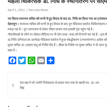
महिला चिकित्सक डा. निधि के स्थानांतरण पर सीएम
April 1, 2022
Devvani News
गत दिवस स्वास्थ्य सचिव की पत्नी से हुए विवाद के बाद डा. निधि का किया गया था ट्रांसफ
देहरादून।
स्वास्थ्य सचिव की पत्नी से हुए विवाद के बाद दून मेडिकल कालेज चिकित्सालय
पकड़ रहा है। दून अस्पताल से लेकर सीएम दरबार तक इसकी गूंज पहुंच गई है।
नौकरीशाही के रवैये पर सोशल मीडिया पर भी लोग तरह-तरह की टिप्पणी कर रहे हैं। इस बीच मु
डा.निधि उनियाल का अल्मोड़ा मेडिकल कालेज में हुआ संबद्धीकरण (स्थानांतरण) आदेश को 
मुख्य सचिव डा. एसएस संधु को निर्देश दिए हैं। सीएम के निर्देश पर मुख्य सचिव ने भी अपर 
कहा है।
F
T
W
E
S
a
w
h
m
h
c
it
at
ai
ar
Post
e
te
s
l
e
एक माह में भरे जायेंगे निदेशालय से ब्लाक स्तर तक के खाली पद : डा. धन
navigation
सिंह
b
r
A
o
p
o
p