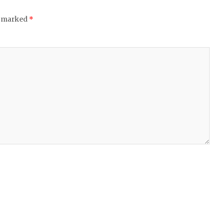
e marked
*