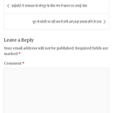
c
it
at
ai
ar
Post
हाईकोर्ट ने रायवाला से भोगपुर के बीच गंगा में खनन पर लगाई रोक
e
te
s
l
e
navigation
b
r
A
दून से बरेली जा रही बस में लगी आग,बड़ा हादसा होने से टला
o
p
o
p
k
Leave a Reply
Your email address will not be published.
Required fields are
marked
*
Comment
*