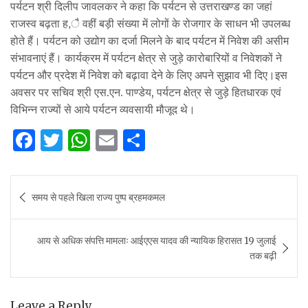
पर्यटन श्री दिलीप जावलकर ने कहा कि पर्यटन से उत्तराखण्ड का जहां
राजस्व बढ़ता ह,ै वहीं बड़ी संख्या में लोगों के रोजगार के साधन भी उपलब्ध
होते हैं। पर्यटन को उद्योग का दर्जा मिलने के बाद पर्यटन में निवेश की असीम
संभावनाएं हैं। कार्यक्रम में पर्यटन क्षेत्र से जुड़े कारोबारियों व निवेशकों ने
पर्यटन और प्रदेश में निवेश को बढ़ावा देने के लिए अपने सुझाव भी दिए।इस
अवसर पर सचिव श्री एस.एन. पाण्डेय, पर्यटन क्षेत्र से जुड़े हितधारक एवं
विभिन्न राज्यों से आये पर्यटन व्यवसायी मौजूद थे।
F
T
W
E
S
a
w
h
m
h
c
it
at
ai
ar
Post
समय से पहले खिला राज्य पुष्प ब्रहमकमल
e
te
s
l
e
navigation
b
r
A
आय से अधिक संपत्ति मामलाः आईएएस यादव की न्यायिक हिरासत 19 जुलाई
o
p
तक बढ़ी
o
p
k
Leave a Reply