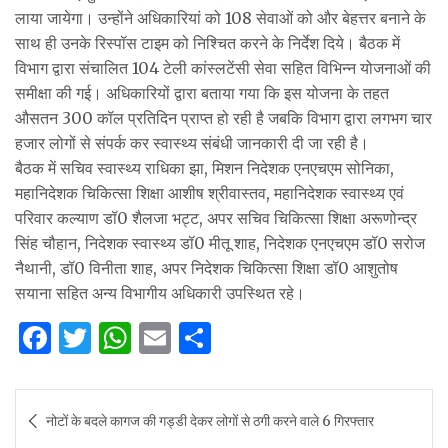
लाया जायेगा। उन्होंने अधिकारियां को 108 सेवाओं को और बेहत्तर बनाने के
साथ ही उनके रिस्पॉस टाइम को निश्चित करने के निर्देश दिये। बैठक में
विभाग द्वारा संचालित 104 टेली कांस्लटेंसी सेवा सहित विभिन्न योजनाओं की
समीक्षा की गई। अधिकारियों द्वारा बताया गया कि इस योजना के तहत
औसतन 300 कॉल प्रतिदिन प्राप्त हो रही है जबकि विभाग द्वारा लगभग चार
हजार लोगों से संपर्क कर स्वास्थ्य संबंधी जानकारी दी जा रही है।
बैठक में सचिव स्वास्थ्य राधिका झा, मिशन निदेशक एनएचएम सोनिका,
महानिदेशक चिकित्सा शिक्षा आशीष श्रीवास्तव, महानिदेशक स्वास्थ्य एवं
परिवार कल्याण डॉ0 शैलजा भट्ट, अपर सचिव चिकित्सा शिक्षा अरूणोन्द्र
सिंह चौहान, निदेशक स्वास्थ्य डॉ0 मीतू शाह, निदेशक एनएचएम डॉ0 सरोज
नैथानी, डॉ0 विनीता शाह, अपर निदेशक चिकित्सा शिक्षा डॉ0 आशुतोष
सयाना सहित अन्य विभागीय अधिकारी उपस्थित रहे।
F
T
W
E
S
a
w
h
m
h
c
it
at
ai
ar
Post
नोटों के बदले कागज की गड्डी देकर लोगों से ठगी करने वाले 6 गिरफ्तार
e
te
s
l
e
navigation