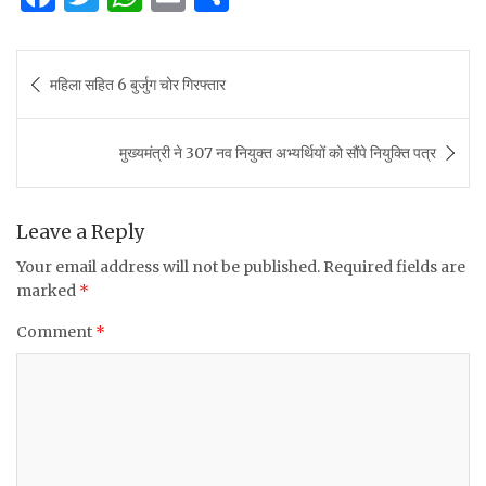
a
w
h
m
h
c
it
at
ai
ar
Post
महिला सहित 6 बुर्जुग चोर गिरफ्तार
e
te
s
l
e
navigation
b
r
A
मुख्यमंत्री ने 307 नव नियुक्त अभ्यर्थियों को सौंपे नियुक्ति पत्र
o
p
o
p
k
Leave a Reply
Your email address will not be published.
Required fields are
marked
*
Comment
*