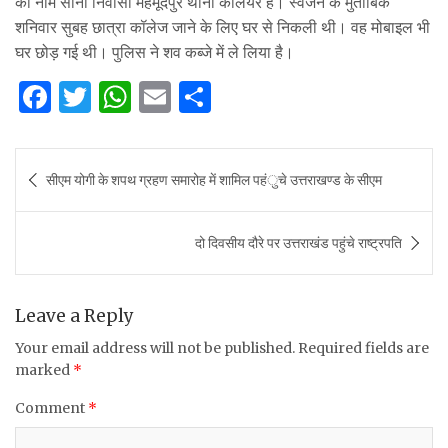
का नाम सोनी निवासी महमूदपुर थाना कलियर है। स्‍वजन के मुताबिक
शनिवार सुबह छात्रा कॉलेज जाने के लिए घर से निकली थी। वह मोबाइल भी
घर छोड़ गई थी। पुलिस ने शव कब्जे में ले लिया है।
F
T
W
E
S
a
w
h
m
h
c
it
at
ai
ar
Post
सीएम योगी के शपथ ग्रहण समारोह में शामिल पहंुचे उत्तराखण्ड के सीएम
e
te
s
l
e
navigation
b
r
A
दो दिवसीय दौरे पर उत्तराखंड पहुंचे राष्ट्रपति
o
p
o
p
k
Leave a Reply
Your email address will not be published.
Required fields are
marked
*
Comment
*