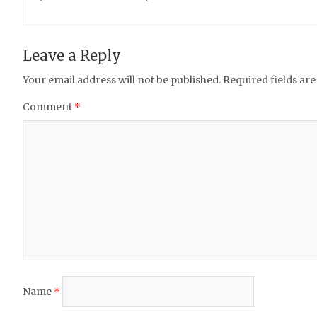
navigation
b
r
A
o
p
Leave a Reply
o
p
Your email address will not be published.
Required fields ar
k
Comment
*
Name
*