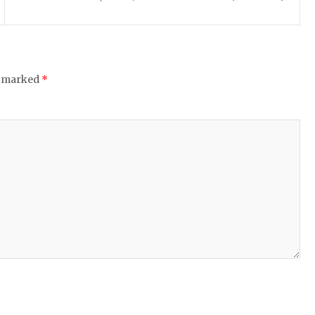
e marked
*