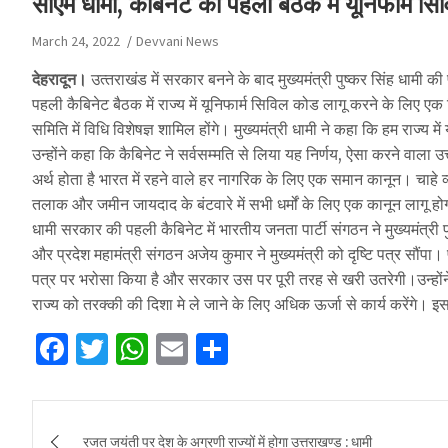
सीएम धामी, कैबिनेट की पहली बैठक में यूनिफार्म स
March 24, 2022
Devvani News
देहरादून।
उत्‍तराखंड में सरकार बनने के बाद मुख्‍यमंत्री पुष्‍कर सिंह धामी
पहली कैबिनेट बैठक में राज्य में यूनिफार्म सिविल कोड लागू करने के लिए ए
समिति में विधि विशेषज्ञ शामिल होंगे। मुख्यमंत्री धामी ने कहा कि हम राज्य 
उन्होंने कहा कि कैबिनेट ने सर्वसम्मति से लिया यह निर्णय, ऐसा करने वाल
अर्थ होता है भारत में रहने वाले हर नागरिक के लिए एक समान कानून। चाहे व्
तलाक और जमीन जायदाद के बंटवारे में सभी धर्मों के लिए एक कानून लागू हो
धामी सरकार की पहली कैबिनेट में भारतीय जनता पार्टी संगठन ने मुख्यमंत्री 
और प्रदेश महामंत्री संगठन अजेय कुमार ने मुख्‍यमंत्री को दृष्टि पत्र सौं
पत्र पर भरोसा किया है और सरकार उस पर पूरी तरह से खरी उतरेगी।उन्होंने कहा
राज्य को तरक्की की दिशा मे ले जाने के लिए अधिक ऊर्जा से कार्य करेंगे। इस
F
T
W
E
S
a
w
h
m
h
c
it
at
ai
ar
Post
e
te
s
l
e
रजत जयंती पर देश के अग्रणी राज्यों में होगा उत्तराखण्ड : धामी