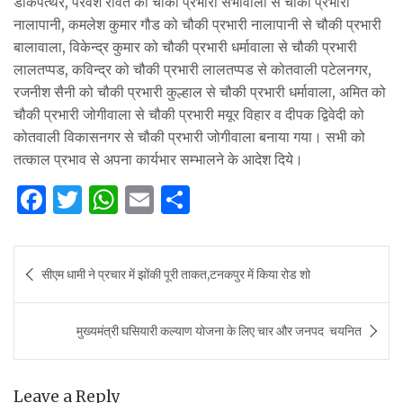
डाकपत्थर, परवेश रावत को चौकी प्रभारी सभावाला से चौकी प्रभारी
नालापानी, कमलेश कुमार गौड को चौकी प्रभारी नालापानी से चौकी प्रभारी
बालावाला, विकेन्द्र कुमार को चौकी प्रभारी धर्मावाला से चौकी प्रभारी
लालतप्पड, कविन्द्र को चौकी प्रभारी लालतप्पड से कोतवाली पटेलनगर,
रजनीश सैनी को चौकी प्रभारी कुल्हाल से चौकी प्रभारी धर्मावाला, अमित को
चौकी प्रभारी जोगीवाला से चौकी प्रभारी मयूर विहार व दीपक द्विवेदी को
कोतवाली विकासनगर से चौकी प्रभारी जोगीवाला बनाया गया। सभी को
तत्काल प्रभाव से अपना कार्यभार सम्भालने के आदेश दिये।
F
T
W
E
S
a
w
h
m
h
c
it
at
ai
ar
Post
सीएम धामी ने प्रचार में झोंकी पूरी ताकत,टनकपुर में किया रोड शो
e
te
s
l
e
navigation
b
r
A
मुख्यमंत्री घसियारी कल्याण योजना के लिए चार और जनपद चयनित
o
p
o
p
k
Leave a Reply