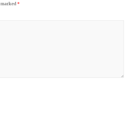
e marked
*