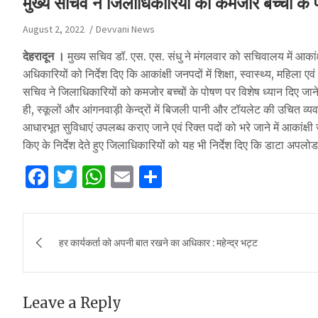
मुख्य सचिव ने जिलाधिकारियों को कमजोर बच्चों के 
August 2, 2022
Devvani News
देहरादून ।
मुख्य सचिव डॉ. एस. एस. संधु ने मंगलवार को सचिवालय में आकांक्
अधिकारियों को निर्देश दिए कि आकांक्षी जनपदों में शिक्षा, स्वास्थ्य, महि
सचिव ने जिलाधिकारियों को कमजोर बच्चों के पोषण पर विशेष ध्यान दिए जान
ही, स्कूलों और आंगनवाड़ी केन्द्रों में बिजली पानी और टॉयलेट की उचित व्य
आधारभूत सुविधाएं उपलब्ध कराए जाने एवं रिक्त पदों को भरे जाने में आकां
किए के निर्देश देते हुए जिलाधिकारियों को यह भी निर्देश दिए कि डाटा अपल
F
T
W
E
S
a
w
h
m
h
c
it
at
ai
ar
Post
e
te
s
l
e
हर कार्यकर्ता को अपनी बात रखने का अधिकार : महेन्द्र भट्ट
navigation
b
r
A
o
p
Leave a Reply
o
p