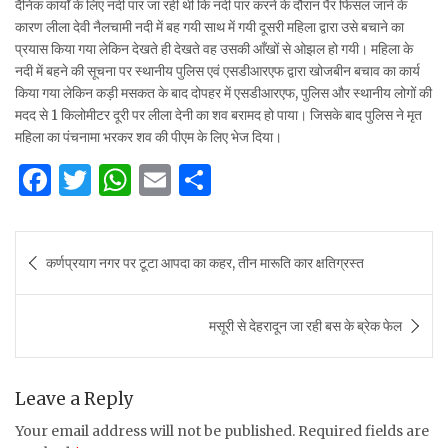
दैनिक कार्यों के लिए नदी पार जा रही थी कि नदी पार करने के दौरान पैर फिसल जाने के
कारण लीला देवी नैलचामी नदी में बह गयी साथ में गयी दूसरी महिला द्वारा उसे बचाने का
प्रयास किया गया लेकिन देखते ही देखते वह उसकी आँखों से ओझल हो गयी। महिला के
नदी में बहने की सूचना पर स्थानीय पुलिस एवं एसडीआरएफ द्वारा खोजबीन बचाव का कार्य
किया गया लेकिन कड़ी मसकत के बाद दोपहर में एसडीआरएफ, पुलिस और स्थानीय लोगों की
मदद से 1 किलोमीटर दूरी पर लीला देनी का शव बरामद हो पाया। जिसके बाद पुलिस ने मृत
महिला का पंचनामा भरकर शव की पीएम के लिए भेज दिया।
F
T
W
E
S
a
w
h
m
h
c
it
at
ai
ar
Post
कर्णप्रयाग नगर पर टूटा आपदा का कहर, तीन मारूति कार क्षतिग्रस्त
e
te
s
l
e
navigation
b
r
A
मसूरी से देहरादून जा रही बस के ब्रेक फेल
o
p
o
p
k
Leave a Reply
Your email address will not be published.
Required fields are