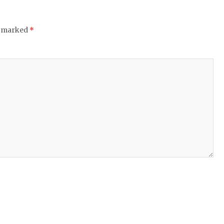
e marked
*