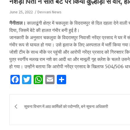
नशेड़ी पिता ने सोते बेटे पर किया कुल्हाड़ी से वार, ह
June 25, 2022
Devvani News
नैनीताल।
कालाढूंगी क्षेत्र में चकलुवा के विदरामपुर से दिल दहला देने वाल
दिया, जिसमें बेटे की हालत गंभीर बनी हुई है।
जानकारी के अनुसार चकलुवा के विदरामपुर निवासी नरेंद्र प्रसाद ने घर में सो
गंभीर रूप से घायल हो गया। उसे इलाज के लिए अस्पताल में भर्ती किया गया है
जोशी टीम के साथ मौके पर पहुंची और आरोपी नरेंद्र प्रसाद को गिरफ्तार किय
पुत्र स्वर्गीय मलख राम नशे का आदी था और मामूली गृह क्लेश के चलते उसने 
हो गया। उन्होंने बताया कि आरोपी नरेंद्र प्रसाद के खिलाफ 504/506 धार
F
T
W
E
S
a
w
h
m
h
c
it
at
ai
ar
Post
e
te
s
l
e
सूचना विभाग में आठ कार्मिकों को पदोन्नति, बने सूचना अधिकारी
navigation
b
r
A
o
p