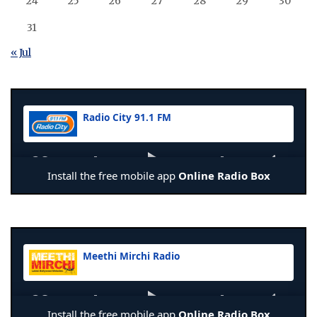
24
25
26
27
28
29
30
31
« Jul