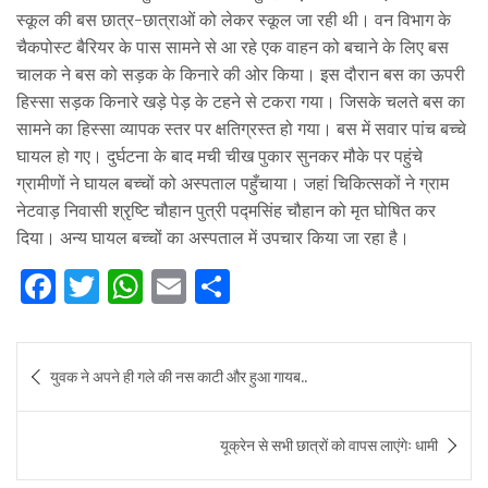
स्कूल की बस छात्र-छात्राओं को लेकर स्कूल जा रही थी। वन विभाग के
चैकपोस्ट बैरियर के पास सामने से आ रहे एक वाहन को बचाने के लिए बस
चालक ने बस को सड़क के किनारे की ओर किया। इस दौरान बस का ऊपरी
हिस्सा सड़क किनारे खड़े पेड़ के टहने से टकरा गया। जिसके चलते बस का
सामने का हिस्सा व्यापक स्तर पर क्षतिग्रस्त हो गया। बस में सवार पांच बच्चे
घायल हो गए। दुर्घटना के बाद मची चीख पुकार सुनकर मौके पर पहुंचे
ग्रामीणों ने घायल बच्चों को अस्पताल पहुँचाया। जहां चिकित्सकों ने ग्राम
नेटवाड़ निवासी श्रृष्टि चौहान पुत्री पद्मसिंह चौहान को मृत घोषित कर
दिया। अन्य घायल बच्चों का अस्पताल में उपचार किया जा रहा है।
F
T
W
E
S
a
w
h
m
h
c
it
at
ai
ar
Post
युवक ने अपने ही गले की नस काटी और हुआ गायब..
e
te
s
l
e
navigation
b
r
A
यूक्रेन से सभी छात्रों को वापस लाएंगेः धामी
o
p