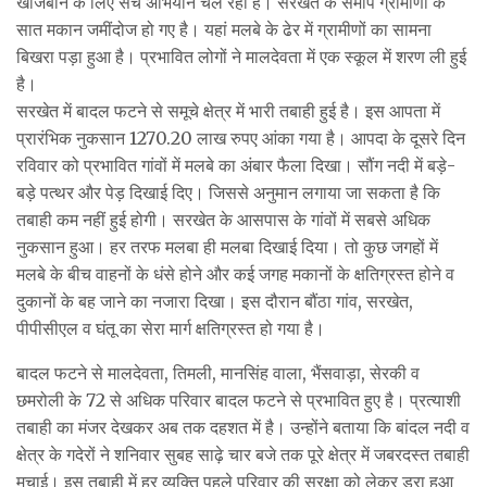
खोजबीन के लिए सर्च अभियान चल रहा है। सरखेत के समीप ग्रामीणों के
सात मकान जमींदोज हो गए है। यहां मलबे के ढेर में ग्रामीणों का सामना
बिखरा पड़ा हुआ है। प्रभावित लोगों ने मालदेवता में एक स्कूल में शरण ली हुई
है।
सरखेत में बादल फटने से समूचे क्षेत्र में भारी तबाही हुई है। इस आपता में
प्रारंभिक नुकसान 1270.20 लाख रुपए आंका गया है। आपदा के दूसरे दिन
रविवार को प्रभावित गांवों में मलबे का अंबार फैला दिखा। सौंग नदी में बड़े-
बड़े पत्थर और पेड़ दिखाई दिए। जिससे अनुमान लगाया जा सकता है कि
तबाही कम नहीं हुई होगी। सरखेत के आसपास के गांवों में सबसे अधिक
नुकसान हुआ। हर तरफ मलबा ही मलबा दिखाई दिया। तो कुछ जगहों में
मलबे के बीच वाहनों के धंसे होने और कई जगह मकानों के क्षतिग्रस्त होने व
दुकानों के बह जाने का नजारा दिखा। इस दौरान बौंठा गांव, सरखेत,
पीपीसीएल व घंतू का सेरा मार्ग क्षतिग्रस्त हो गया है।
बादल फटने से मालदेवता, तिमली, मानसिंह वाला, भैंसवाड़ा, सेरकी व
छमरोली के 72 से अधिक परिवार बादल फटने से प्रभावित हुए है। प्रत्याशी
तबाही का मंजर देखकर अब तक दहशत में है। उन्होंने बताया कि बांदल नदी व
क्षेत्र के गदेरों ने शनिवार सुबह साढ़े चार बजे तक पूरे क्षेत्र में जबरदस्त तबाही
मचाई। इस तबाही में हर व्यक्ति पहले परिवार की सुरक्षा को लेकर डरा हुआ