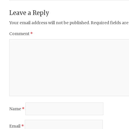
o
p
Leave a Reply
o
p
Your email address will not be published.
Required fields ar
k
Comment
*
Name
*
Email
*