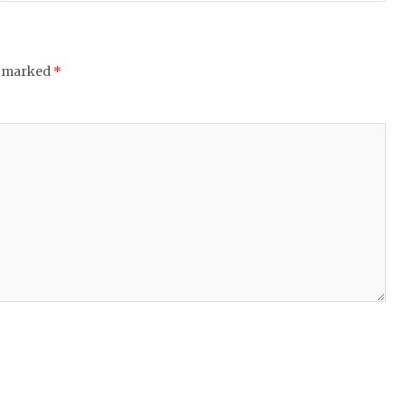
e marked
*