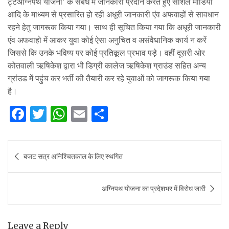
ट्टअग्निपथ योजना’ के संबंध में जानकारी प्रदान करते हुए सोशल मीडिया
आदि के माध्यम से प्रसारित हो रही अधूरी जानकारी एंव अफवाहों से सावधान
रहने हेतु जागरूक किया गया। साथ ही सूचित किया गया कि अधूरी जानकारी
एंव अफवाहो में आकर युवा कोई ऐसा अनुचित व असंवैधानिक कार्य न करें
जिससे कि उनके भविष्य पर कोई प्रतिकूल प्रभाव पड़े। वहीं दूसरी ओर
कोतवाली ऋषिकेश द्वारा भी डिग्री कालेज ऋषिकेश ग्राउंड सहित अन्य
ग्रांउड में पहुंच कर भर्ती की तैयारी कर रहे युवाओं को जागरूक किया गया
है।
F
T
W
E
S
a
w
h
m
h
c
it
at
ai
ar
Post
बजट सत्र अनिश्चितकाल के लिए स्थगित
e
te
s
l
e
navigation
b
r
A
अग्निपथ योजना का प्रदेशभर में विरोध जारी
o
p
o
p
k
Leave a Reply