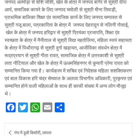
जनपद अल्मोड़ा से शशि जोशी, खेल के क्षेत्र में जनपद बागेर से सुश्री दीपा
आर्य, समाजिक कायरे के लिए जनपद चमोली से सुश्री मीना तिवाड़ी,
प्राथमिक बालिका शिक्षा एंव सामाजिक कार्य के लिए जनपद चम्पावत से
सुश्री गजू बाला, पत्रकारिता के क्षेत्र में जनपद देहरादून से नलिनी गोसाई,
खेल के क्षेत्र में जनपद हरिद्वार से सुश्री प्रियंका प्रजापति, शिक्षा एंव
स्वच्छता के क्षेत्र में नैनीताल से सुश्री विद्या महतोलिया, महिला स्वयं सहायता
के क्षेत्र में पिथौरागढ़ से सुश्री दुर्गा खड़ायत, आजीविका संवर्धन क्षेत्र में
रूद्रप्रयाग से सुश्री गीता रावत, सामाजिक क्षेत्र में उत्तरकाशी से सुश्री
लता नौटियाल और खेल के क्षेत्र में ऊधमसिंहनगर से कुमारी प्रेमा रावत को
सम्मानित किया गया है। कार्यक्रम में सचिव एवं निदेशक महिला सशक्तिकरण
एवं बाल विकास हरि चंद्र सेमवाल के अलावा विभागीय अधिकारी, पुरकृस्त एवं
सम्मानित होने वाली महिलाओं के साथ ही काफी संख्या में अन्य लोग मौजूद
थे।
F
T
W
E
S
a
w
h
m
h
c
it
at
ai
ar
Post
गंगा में डूबी किशोरी, लापता
e
te
s
l
e