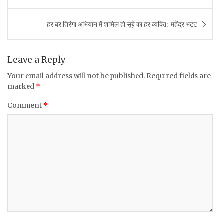
navigation
b
r
A
हर घर तिरंगा अभियान में शामिल हो सूबे का हर व्यक्ति: महेंद्र भट्ट
o
p
o
p
k
Leave a Reply
Your email address will not be published.
Required fields are
marked
*
Comment
*