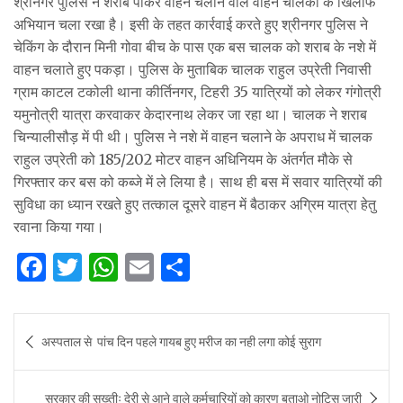
श्रीनगर पुलिस ने शराब पीकर वाहन चलाने वाले वाहन चालकों के खिलाफ
अभियान चला रखा है। इसी के तहत कार्रवाई करते हुए श्रीनगर पुलिस ने
चेकिंग के दौरान मिनी गोवा बीच के पास एक बस चालक को शराब के नशे में
वाहन चलाते हुए पकड़ा। पुलिस के मुताबिक चालक राहुल उप्रेती निवासी
ग्राम काटल टकोली थाना कीर्तिनगर, टिहरी 35 यात्रियों को लेकर गंगोत्री
यमुनोत्री यात्रा करवाकर केदारनाथ लेकर जा रहा था। चालक ने शराब
चिन्यालीसौड़ में पी थी। पुलिस ने नशे में वाहन चलाने के अपराध में चालक
राहुल उप्रेती को 185/202 मोटर वाहन अधिनियम के अंतर्गत मौके से
गिरफ्तार कर बस को कब्जे में ले लिया है। साथ ही बस में सवार यात्रियों की
सुविधा का ध्यान रखते हुए तत्काल दूसरे वाहन में बैठाकर अग्रिम यात्रा हेतु
रवाना किया गया।
F
T
W
E
S
a
w
h
m
h
c
it
at
ai
ar
Post
अस्पताल से पांच दिन पहले गायब हुए मरीज का नही लगा कोई सुराग
e
te
s
l
e
navigation
b
r
A
सरकार की सख्तीः देरी से आने वाले कर्मचारियों को कारण बताओ नोटिस जारी