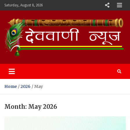
Skip
Saturday, August 8, 2026
to
content
Devvani News Portal
Home
2026
May
Month:
May 2026