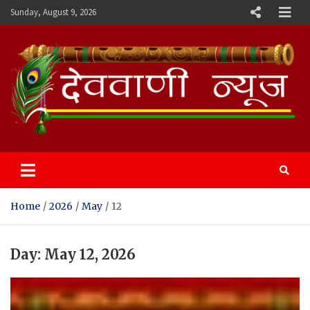
Skip
Sunday, August 9, 2026
to
content
Devvani News Portal
Home
2026
May
12
Day:
May 12, 2026