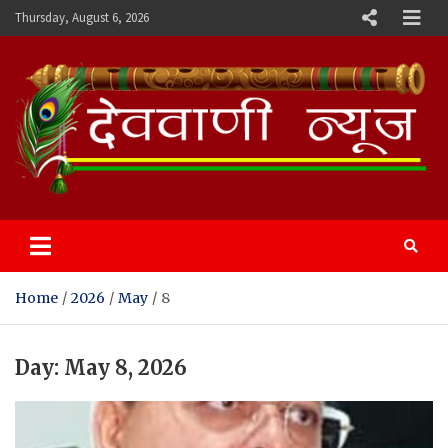
Skip
Thursday, August 6, 2026
to
content
Devvani News Portal
Home
2026
May
8
Day:
May 8, 2026