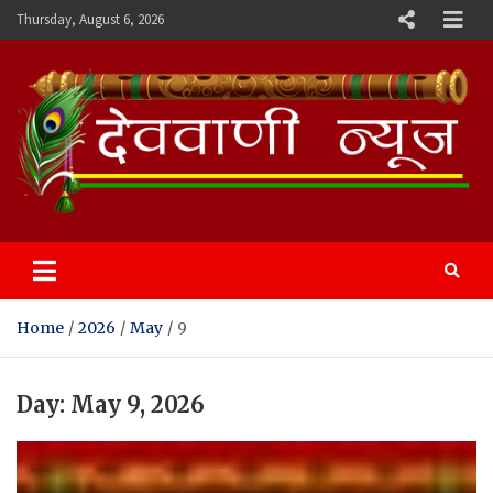
Skip
Thursday, August 6, 2026
to
content
Devvani News Portal
Home
2026
May
9
Day:
May 9, 2026